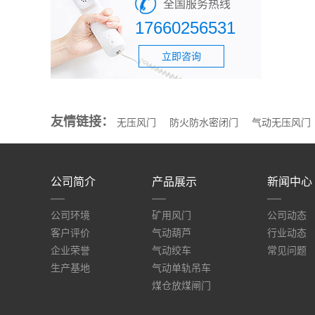
全国服务热线
17660256531
立即咨询
友情链接：
无压风门
防火防水密闭门
气动无压风门
公司简介
产品展示
新闻中心
公司环境
矿用风门
公司动态
客户评价
气动葫芦
行业动态
企业荣誉
气动绞车
常见问题
生产基地
气动单轨吊车
煤仓放煤闸门