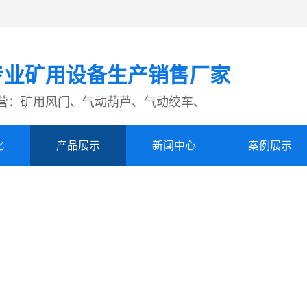
专业矿用设备生产销售厂家
营：矿用风门、气动葫芦、气动绞车、
化
产品展示
新闻中心
案例展示